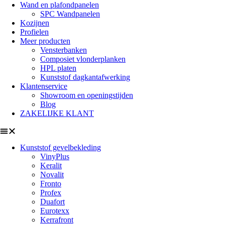
Wand en plafondpanelen
SPC Wandpanelen
Kozijnen
Profielen
Meer producten
Vensterbanken
Composiet vlonderplanken
HPL platen
Kunststof dagkantafwerking
Klantenservice
Showroom en openingstijden
Blog
ZAKELIJKE KLANT
Kunststof gevelbekleding
VinyPlus
Keralit
Novalit
Fronto
Profex
Duafort
Eurotexx
Kerrafront