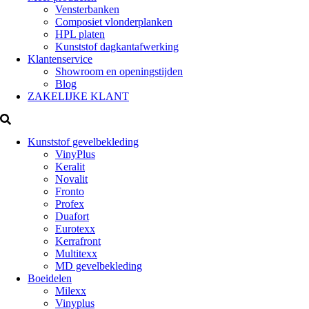
Vensterbanken
Composiet vlonderplanken
HPL platen
Kunststof dagkantafwerking
Klantenservice
Showroom en openingstijden
Blog
ZAKELIJKE KLANT
Kunststof gevelbekleding
VinyPlus
Keralit
Novalit
Fronto
Profex
Duafort
Eurotexx
Kerrafront
Multitexx
MD gevelbekleding
Boeidelen
Milexx
Vinyplus