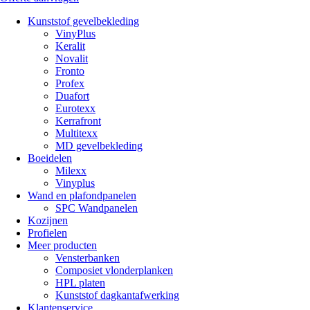
Kunststof gevelbekleding
VinyPlus
Keralit
Novalit
Fronto
Profex
Duafort
Eurotexx
Kerrafront
Multitexx
MD gevelbekleding
Boeidelen
Milexx
Vinyplus
Wand en plafondpanelen
SPC Wandpanelen
Kozijnen
Profielen
Meer producten
Vensterbanken
Composiet vlonderplanken
HPL platen
Kunststof dagkantafwerking
Klantenservice