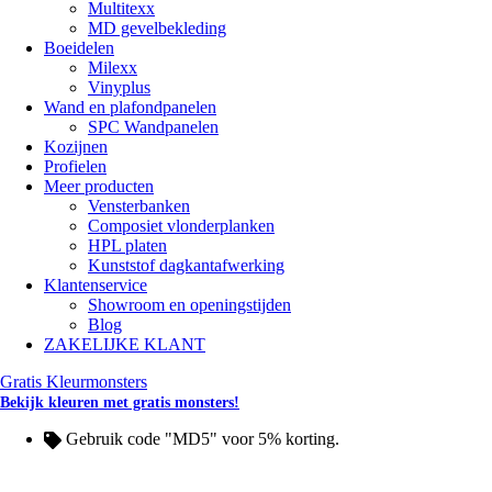
Multitexx
MD gevelbekleding
Boeidelen
Milexx
Vinyplus
Wand en plafondpanelen
SPC Wandpanelen
Kozijnen
Profielen
Meer producten
Vensterbanken
Composiet vlonderplanken
HPL platen
Kunststof dagkantafwerking
Klantenservice
Showroom en openingstijden
Blog
ZAKELIJKE KLANT
Gratis Kleurmonsters
Bekijk kleuren met gratis monsters!
Gebruik code "MD5" voor 5% korting.