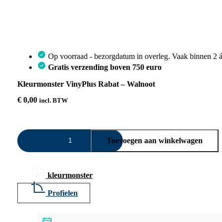
Op voorraad - bezorgdatum in overleg. Vaak binnen 2 á
Gratis verzending boven 750 euro
Kleurmonster VinyPlus Rabat – Walnoot
€
0,00
incl. BTW
Kleurmonster
Toevoegen aan winkelwagen
VinyPlus
Rabat
–
Walnoot
kleurmonster
aantal
Profielen