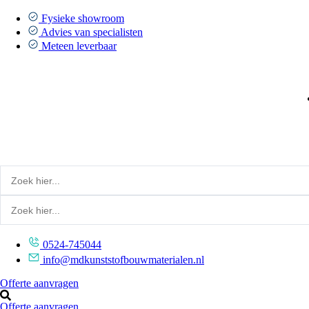
Ga
naar
Fysieke showroom
de
Advies van specialisten
inhoud
Meteen leverbaar
0524-745044
info@mdkunststofbouwmaterialen.nl
Offerte aanvragen
Offerte aanvragen