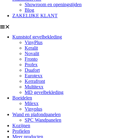
Showroom en openingstijden
Blog
ZAKELIJKE KLANT
Kunststof gevelbekleding
VinyPlus
Keralit
Novalit
Fronto
Profex
Duafort
Eurotexx
Kerrafront
Multitexx
MD gevelbekleding
Boeidelen
Milexx
Vinyplus
Wand en plafondpanelen
SPC Wandpanelen
Kozijnen
Profielen
Meer producten