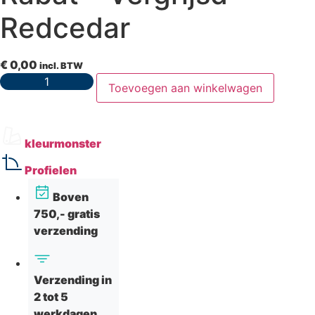
Redcedar
€
0,00
incl. BTW
Kleurmonster
Toevoegen aan winkelwagen
VinyPlus
Rabat
–
Vergrijsd
Redcedar
kleurmonster
aantal
Profielen
Boven
750,- gratis
verzending
Verzending in
2 tot 5
werkdagen