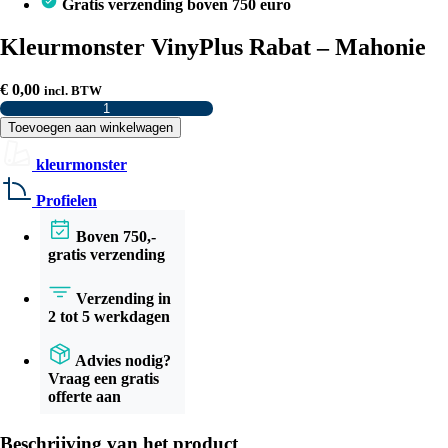
Gratis verzending boven 750 euro
Kleurmonster VinyPlus Rabat – Mahonie
€
0,00
incl. BTW
Kleurmonster
VinyPlus
Toevoegen aan winkelwagen
Rabat
–
kleurmonster
Mahonie
aantal
Profielen
Boven 750,-
gratis verzending
Verzending in
2 tot 5 werkdagen
Advies nodig?
Vraag een gratis
offerte aan
Beschrijving van het product