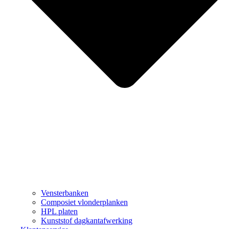
Vensterbanken
Composiet vlonderplanken
HPL platen
Kunststof dagkantafwerking