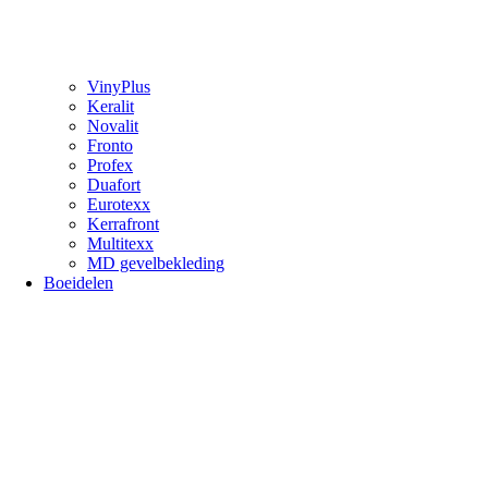
VinyPlus
Keralit
Novalit
Fronto
Profex
Duafort
Eurotexx
Kerrafront
Multitexx
MD gevelbekleding
Boeidelen