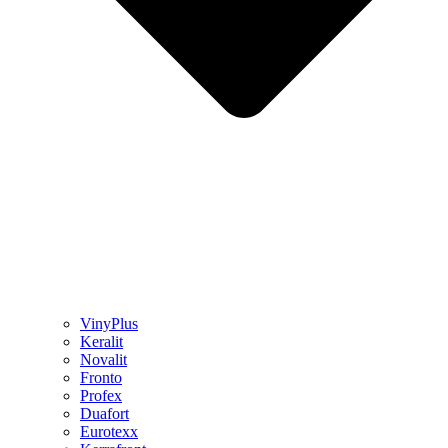
VinyPlus
Keralit
Novalit
Fronto
Profex
Duafort
Eurotexx