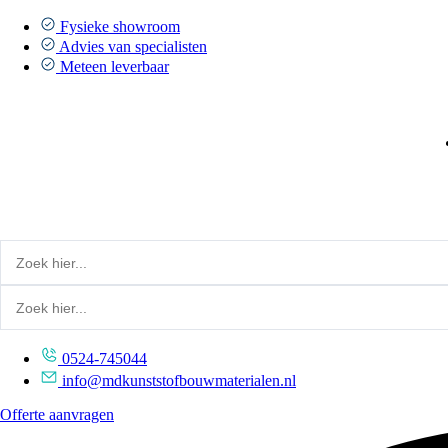
Ga
naar
Fysieke showroom
de
Advies van specialisten
inhoud
Meteen leverbaar
0524-745044
info@mdkunststofbouwmaterialen.nl
Offerte aanvragen