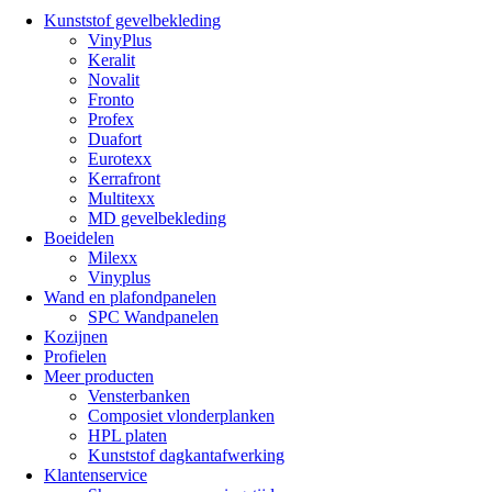
Kunststof gevelbekleding
VinyPlus
Keralit
Novalit
Fronto
Profex
Duafort
Eurotexx
Kerrafront
Multitexx
MD gevelbekleding
Boeidelen
Milexx
Vinyplus
Wand en plafondpanelen
SPC Wandpanelen
Kozijnen
Profielen
Meer producten
Vensterbanken
Composiet vlonderplanken
HPL platen
Kunststof dagkantafwerking
Klantenservice