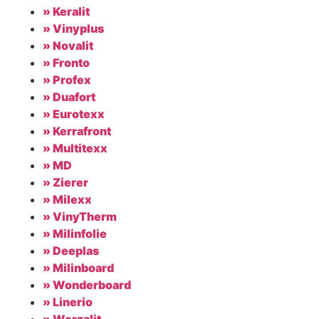
» Keralit
» Vinyplus
» Novalit
» Fronto
» Profex
» Duafort
» Eurotexx
» Kerrafront
» Multitexx
» MD
» Zierer
» Milexx
» VinyTherm
» Milinfolie
» Deeplas
» Milinboard
» Wonderboard
» Linerio
» Werzalit