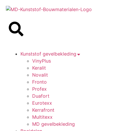
Offerte aanvragen
Kunststof gevelbekleding
VinyPlus
Keralit
Novalit
Fronto
Profex
Duafort
Eurotexx
Kerrafront
Multitexx
MD gevelbekleding