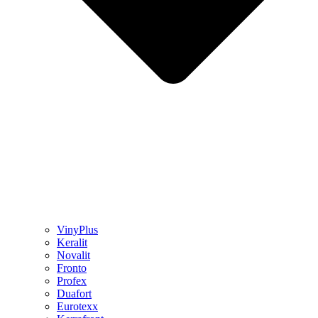
VinyPlus
Keralit
Novalit
Fronto
Profex
Duafort
Eurotexx