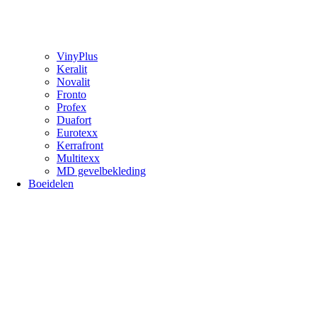
VinyPlus
Keralit
Novalit
Fronto
Profex
Duafort
Eurotexx
Kerrafront
Multitexx
MD gevelbekleding
Boeidelen