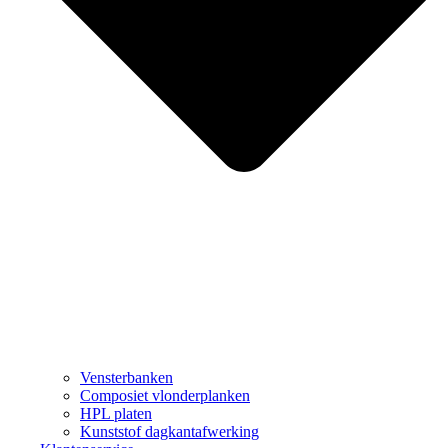
Vensterbanken
Composiet vlonderplanken
HPL platen
Kunststof dagkantafwerking