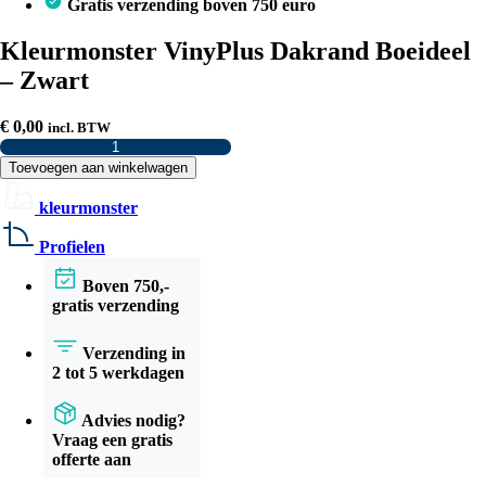
Gratis verzending boven 750 euro
Kleurmonster VinyPlus Dakrand Boeideel
– Zwart
€
0,00
incl. BTW
Kleurmonster
VinyPlus
Toevoegen aan winkelwagen
Dakrand
Boeideel
kleurmonster
–
Zwart
Profielen
aantal
Boven 750,-
gratis verzending
Verzending in
2 tot 5 werkdagen
Advies nodig?
Vraag een gratis
offerte aan