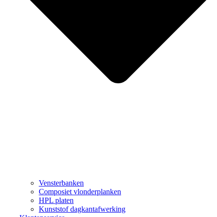
Vensterbanken
Composiet vlonderplanken
HPL platen
Kunststof dagkantafwerking