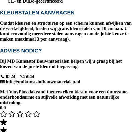
CE- en DuBo-gecertificeerd
KLEURSTALEN AANVRAGEN
Omdat kleuren en structuren op een scherm kunnen afwijken van
de werkelijkheid, bieden wij gratis kleurstalen van
10 cm
aan. U
kunt eenvoudig meerdere stalen aanvragen om de juiste keuze te
maken (
maximaal 3 per aanvraag
).
ADVIES NODIG?
Bij
MD Kunststof Bouwmaterialen
helpen wij u graag bij het
kiezen van de juiste kleur of toepassing.
📞 0524 – 745044
📧
info@mdkunststofbouwmaterialen.nl
Met
VinyPlus dakrand turners eiken
kiest u voor een duurzame,
onderhoudsarme en stijlvolle afwerking met een natuurlijke
uitstraling.
0,0