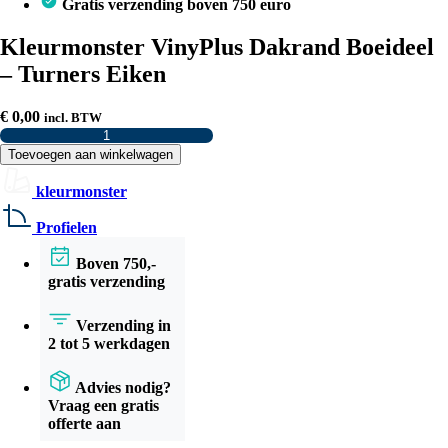
Gratis verzending boven 750 euro
Kleurmonster VinyPlus Dakrand Boeideel
– Turners Eiken
€
0,00
incl. BTW
Kleurmonster
VinyPlus
Toevoegen aan winkelwagen
Dakrand
Boeideel
kleurmonster
–
Turners
Profielen
Eiken
aantal
Boven 750,-
gratis verzending
Verzending in
2 tot 5 werkdagen
Advies nodig?
Vraag een gratis
offerte aan