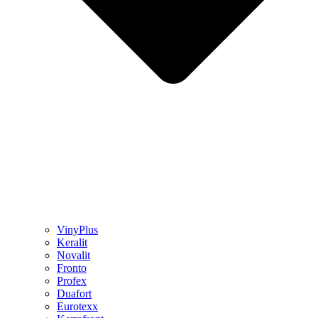
VinyPlus
Keralit
Novalit
Fronto
Profex
Duafort
Eurotexx