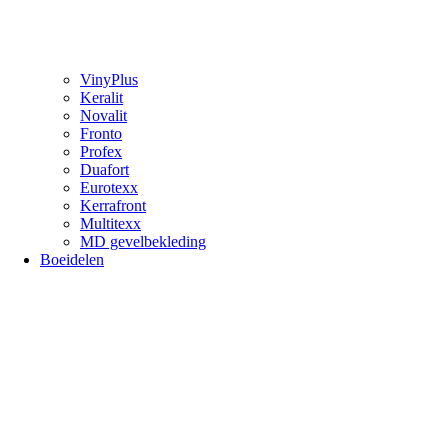
VinyPlus
Keralit
Novalit
Fronto
Profex
Duafort
Eurotexx
Kerrafront
Multitexx
MD gevelbekleding
Boeidelen