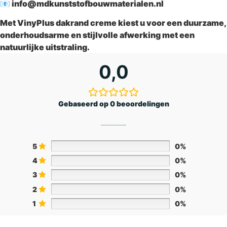
📧
info@mdkunststofbouwmaterialen.nl
Met
VinyPlus dakrand creme
kiest u voor een duurzame,
onderhoudsarme en stijlvolle afwerking met een
natuurlijke uitstraling.
0,0
Gebaseerd op 0 beoordelingen
5
0%
4
0%
3
0%
2
0%
1
0%