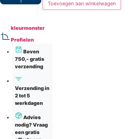
Toevoegen aan winkelwagen
VinyPlus
Dakrand
Boeideel
–
Crème
kleurmonster
aantal
Profielen
Boven
750,- gratis
verzending
Verzending in
2 tot 5
werkdagen
Advies
nodig? Vraag
een gratis