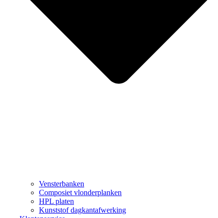
Vensterbanken
Composiet vlonderplanken
HPL platen
Kunststof dagkantafwerking