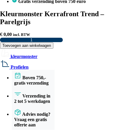
Gratis verzending boven 750 euro
Kleurmonster Kerrafront Trend –
Parelgrijs
€
0,00
incl. BTW
Kleurmonster
Kerrafront
Toevoegen aan winkelwagen
Trend
–
kleurmonster
Parelgrijs
aantal
Profielen
Boven 750,-
gratis verzending
Verzending in
2 tot 5 werkdagen
Advies nodig?
Vraag een gratis
offerte aan