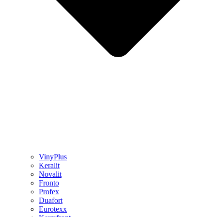
VinyPlus
Keralit
Novalit
Fronto
Profex
Duafort
Eurotexx