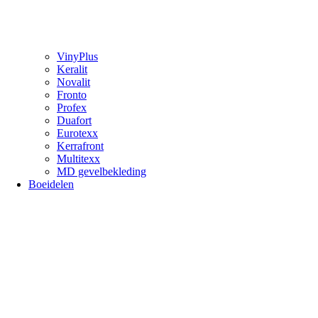
VinyPlus
Keralit
Novalit
Fronto
Profex
Duafort
Eurotexx
Kerrafront
Multitexx
MD gevelbekleding
Boeidelen