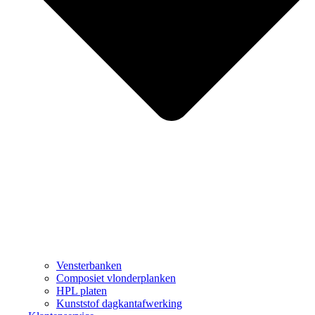
Vensterbanken
Composiet vlonderplanken
HPL platen
Kunststof dagkantafwerking