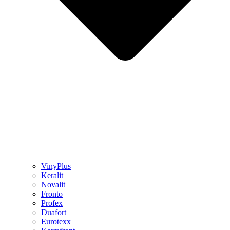
VinyPlus
Keralit
Novalit
Fronto
Profex
Duafort
Eurotexx