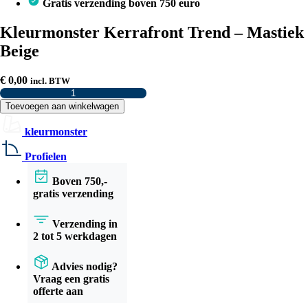
Gratis verzending boven 750 euro
Kleurmonster Kerrafront Trend – Mastiek
Beige
€
0,00
incl. BTW
Kleurmonster
Kerrafront
Toevoegen aan winkelwagen
Trend
–
kleurmonster
Mastiek
Beige
Profielen
aantal
Boven 750,-
gratis verzending
Verzending in
2 tot 5 werkdagen
Advies nodig?
Vraag een gratis
offerte aan