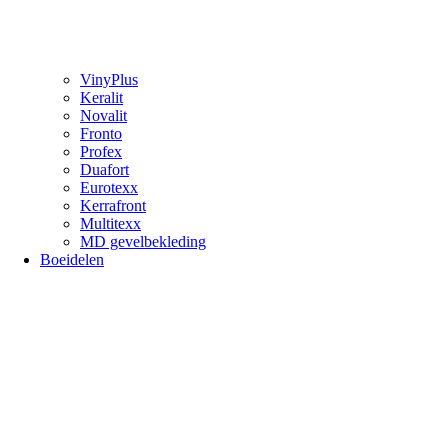
VinyPlus
Keralit
Novalit
Fronto
Profex
Duafort
Eurotexx
Kerrafront
Multitexx
MD gevelbekleding
Boeidelen