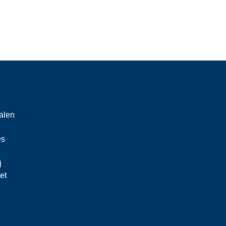
alen
es
j
et