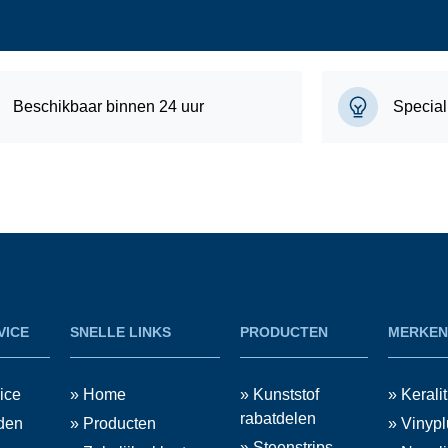
Beschikbaar binnen 24 uur
Special
VICE
SNELLE LINKS
PRODUCTEN
MERKEN
ice
» Home
» Kunststof
» Keralit
rabatdelen
den
» Producten
» Vinypl
» Steenstrips