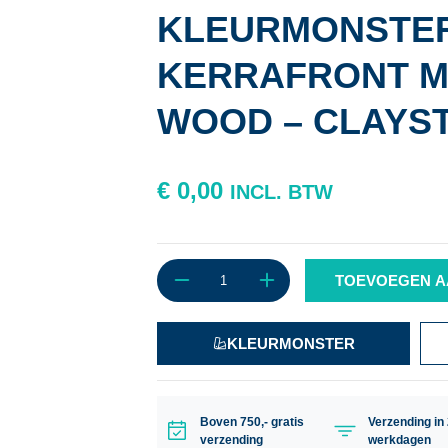
KLEURMONSTE
KERRAFRONT 
WOOD – CLAYS
€
0,00
INCL. BTW
TOEVOEGEN A
KLEURMONSTER
Boven 750,- gratis
Verzending in 
verzending
werkdagen