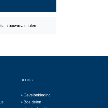
ist in bouwmaterialen
BLOGS
» Gevelbekleding
us
» Boeidelen