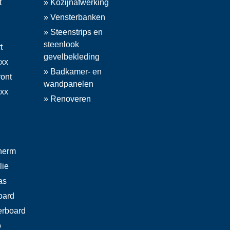
t
» Kozijnafwerking
» Vensterbanken
» Steenstrips en
steenlook
t
gevelbekleding
exx
» Badkamer- en
ront
wandpanelen
exx
» Renoveren
herm
lie
as
oard
rboard
o