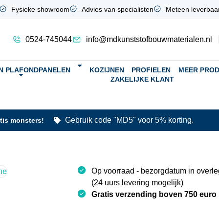
Fysieke showroom
Advies van specialisten
Meteen leverbaa
0524-745044
info@mdkunststofbouwmaterialen.nl
N PLAFONDPANELEN
KOZIJNEN
PROFIELEN
MEER PRO
ZAKELIJKE KLANT
Gebruik code "MD5" voor 5% korting.
atis monsters!
Op voorraad - bezorgdatum in overl
(24 uurs levering mogelijk)
Gratis verzending boven 750 euro