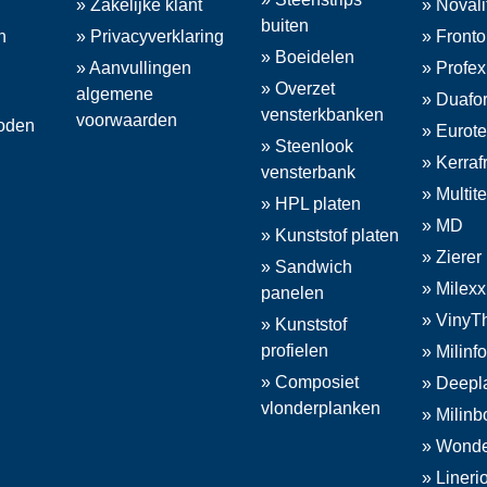
» Zakelijke klant
» Novali
buiten
n
» Privacyverklaring
» Fronto
» Boeidelen
» Aanvullingen
» Profex
» Overzet
algemene
» Duafor
vensterkbanken
voorwaarden
oden
» Eurot
» Steenlook
» Kerraf
vensterbank
» Multit
» HPL platen
» MD
» Kunststof platen
» Zierer
» Sandwich
» Milexx
panelen
» VinyT
» Kunststof
profielen
» Milinfo
» Composiet
» Deepl
vlonderplanken
» Milinb
» Wonde
» Lineri