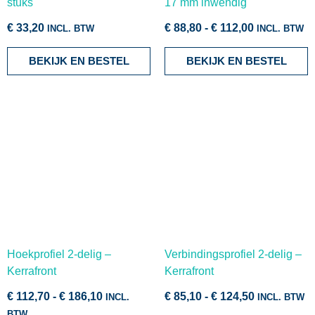
stuks
17 mm inwendig
€
33,20
€
88,80
-
€
112,00
INCL. BTW
INCL. BTW
BEKIJK EN BESTEL
BEKIJK EN BESTEL
Hoekprofiel 2-delig –
Verbindingsprofiel 2-delig –
Kerrafront
Kerrafront
€
112,70
-
€
186,10
€
85,10
-
€
124,50
INCL.
INCL. BTW
BTW