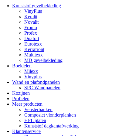
Kunststof gevelbekleding
VinyPlus
Keralit
Novalit
Fronto
Profex
Duafort
Eurotexx
Kerrafront
Multitexx
MD gevelbekleding
Boeidelen
Milexx
Vinyplus
Wand en plafondpanelen
SPC Wandpanelen
Kozijnen
Profielen
Meer producten
Vensterbanken
Composiet vlonderplanken
HPL platen
Kunststof dagkantafwerking
Klantenservice