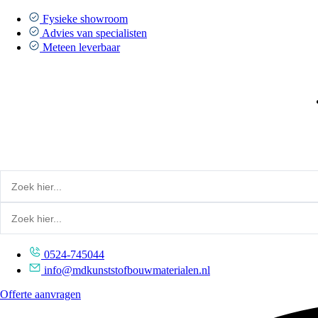
Ga
naar
Fysieke showroom
de
Advies van specialisten
inhoud
Meteen leverbaar
0524-745044
info@mdkunststofbouwmaterialen.nl
Offerte aanvragen