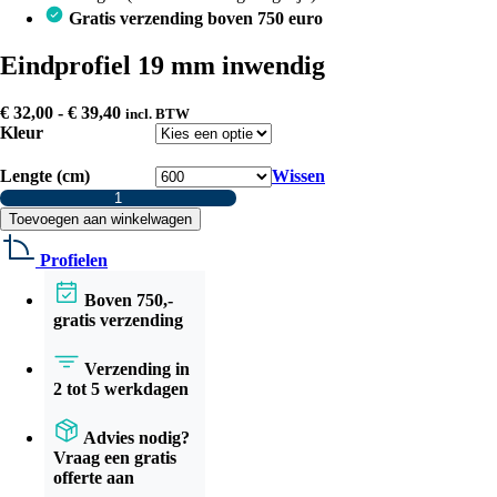
Gratis verzending boven 750 euro
Eindprofiel 19 mm inwendig
Prijsklasse:
€
32,00
-
€
39,40
incl. BTW
€ 32,00
Kleur
tot
€ 39,40
Lengte (cm)
Wissen
Eindprofiel
19
Toevoegen aan winkelwagen
mm
inwendig
Profielen
aantal
Boven 750,-
gratis verzending
Verzending in
2 tot 5 werkdagen
Advies nodig?
Vraag een gratis
offerte aan