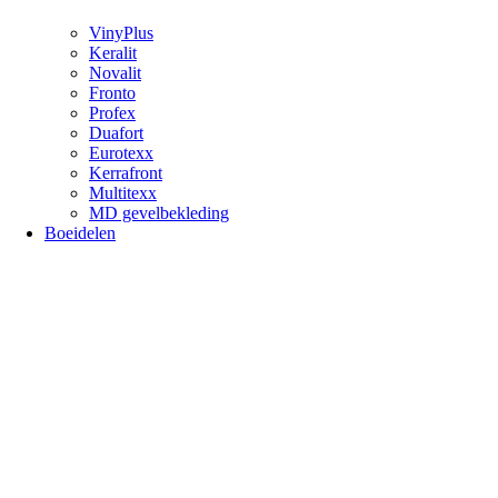
VinyPlus
Keralit
Novalit
Fronto
Profex
Duafort
Eurotexx
Kerrafront
Multitexx
MD gevelbekleding
Boeidelen