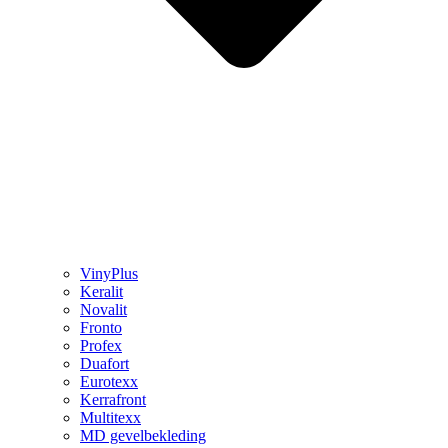
VinyPlus
Keralit
Novalit
Fronto
Profex
Duafort
Eurotexx
Kerrafront
Multitexx
MD gevelbekleding