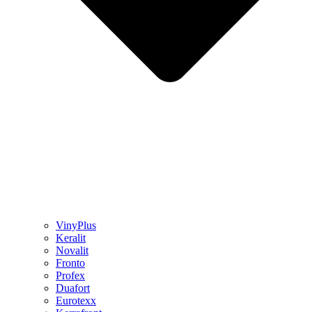
VinyPlus
Keralit
Novalit
Fronto
Profex
Duafort
Eurotexx