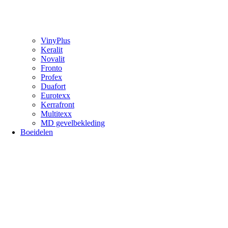
VinyPlus
Keralit
Novalit
Fronto
Profex
Duafort
Eurotexx
Kerrafront
Multitexx
MD gevelbekleding
Boeidelen