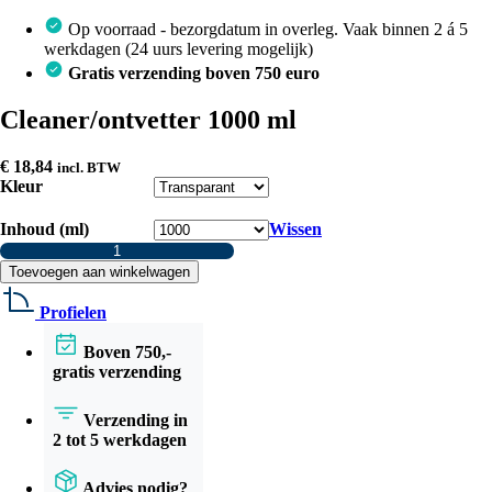
Op voorraad - bezorgdatum in overleg. Vaak binnen 2 á 5
werkdagen (24 uurs levering mogelijk)
Gratis verzending boven 750 euro
Cleaner/ontvetter 1000 ml
€
18,84
incl. BTW
Kleur
Inhoud (ml)
Wissen
Cleaner/ontvetter
1000
Toevoegen aan winkelwagen
ml
aantal
Profielen
Boven 750,-
gratis verzending
Verzending in
2 tot 5 werkdagen
Advies nodig?