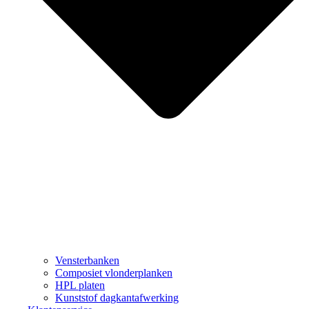
Vensterbanken
Composiet vlonderplanken
HPL platen
Kunststof dagkantafwerking