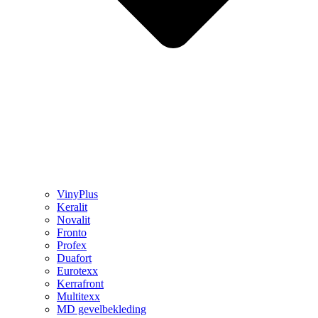
VinyPlus
Keralit
Novalit
Fronto
Profex
Duafort
Eurotexx
Kerrafront
Multitexx
MD gevelbekleding