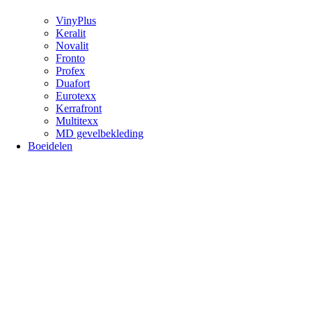
VinyPlus
Keralit
Novalit
Fronto
Profex
Duafort
Eurotexx
Kerrafront
Multitexx
MD gevelbekleding
Boeidelen