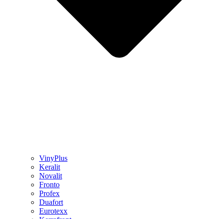
VinyPlus
Keralit
Novalit
Fronto
Profex
Duafort
Eurotexx