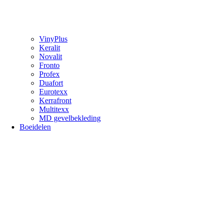
VinyPlus
Keralit
Novalit
Fronto
Profex
Duafort
Eurotexx
Kerrafront
Multitexx
MD gevelbekleding
Boeidelen