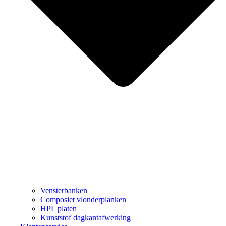
Vensterbanken
Composiet vlonderplanken
HPL platen
Kunststof dagkantafwerking