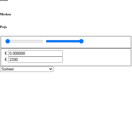
Kunststof boeidelen
(
0
)
Merken
Bevestigingsartikelen
(
0
)
Prijs
Boeiboord
(
0
)
€
€
Buitenplafonds en overstekpanelen
(
0
)
Overstekpanelen
(
0
)
Dakrandafwerking
(
0
)