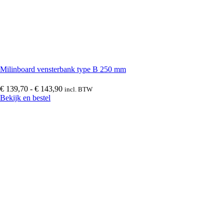
Kunststof paneelprofielen voor kozijnvulling
(
0
)
Milinboard vensterbanken
(
0
)
Milinboard vensterbank type B 250 mm
Prijsklasse:
€
139,70
-
€
143,90
incl. BTW
€ 139,70
Bekijk en bestel
Sandwichpanelen
(
0
)
tot
€ 143,90
Sandwichpanelen | Deur- en kozijnvulling
(
0
)
Kunststof gevelbekleding
(
0
)
Bitumen loodvervanger
(
0
)