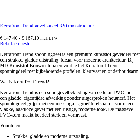
Vinyplus boeidelen
(
0
)
Kerrafront Trend gevelpaneel 320 mm structuur
Prijsklasse:
€
147,40
-
€
167,10
incl. BTW
Overstekken en buitenplafonds
(
0
)
€ 147,40
Bekijk en bestel
tot
Kerrafront Trend sponningdeel is een premium kunststof geveldeel met
€ 167,10
een strakke, gladde uitstraling, ideaal voor moderne architectuur. Bij
Holle schrootpanelen
(
0
)
MD Kunststof Bouwmaterialen vind je het Kerrafront Trend
sponningdeel met bijbehorende profielen, kleurvast en onderhoudsarm.
Wat is Kerrafront Trend?
Milexx platpanelen
(
0
)
Kerrafront Trend is een serie gevelbekleding van cellulair PVC met
een gladde, eigentijdse afwerking zonder uitgesproken houtnerf. Het
sponningdeel grijpt met een messing-en-groef in elkaar en vormt een
vlakke, naadloze gevel met een rustige, moderne look. De massieve
Volschuim boeidelen
(
0
)
PVC-kern maakt het deel sterk en vormvast.
Voordelen
Deeplas boeidelen
(
0
)
Strakke, gladde en moderne uitstraling.