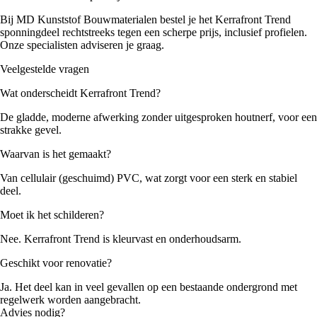
Bij MD Kunststof Bouwmaterialen bestel je het Kerrafront Trend
sponningdeel rechtstreeks tegen een scherpe prijs, inclusief profielen.
Onze specialisten adviseren je graag.
Dagkantafwerkingen
(
0
)
Veelgestelde vragen
Wat onderscheidt Kerrafront Trend?
2-delige dagkantafwerkingen
(
0
)
De gladde, moderne afwerking zonder uitgesproken houtnerf, voor een
strakke gevel.
Kamerhoekprofielen
(
0
)
Waarvan is het gemaakt?
Van cellulair (geschuimd) PVC, wat zorgt voor een sterk en stabiel
deel.
Volschuim paneel met haakse hoek
(
0
)
Moet ik het schilderen?
Nee. Kerrafront Trend is kleurvast en onderhoudsarm.
Geschikt voor renovatie?
Kozijnvulling
(
0
)
Ja. Het deel kan in veel gevallen op een bestaande ondergrond met
regelwerk worden aangebracht.
Advies nodig?
DHZ Sandwichpanelen
(
0
)