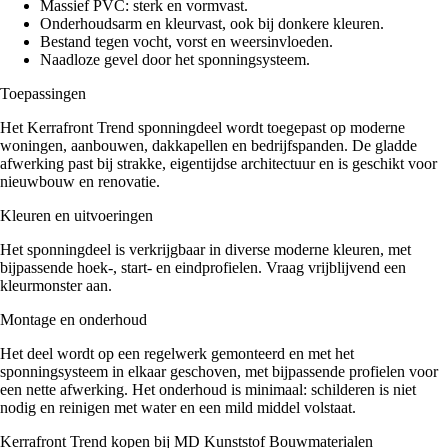
Massief PVC: sterk en vormvast.
Onderhoudsarm en kleurvast, ook bij donkere kleuren.
Bestand tegen vocht, vorst en weersinvloeden.
Milexx Bigboard dakrandpanelen met structuurfolie
(
0
)
Naadloze gevel door het sponningsysteem.
Toepassingen
Milexx Volschuim dakranden
(
0
)
Het Kerrafront Trend sponningdeel wordt toegepast op moderne
woningen, aanbouwen, dakkapellen en bedrijfspanden. De gladde
afwerking past bij strakke, eigentijdse architectuur en is geschikt voor
nieuwbouw en renovatie.
Kunststof dagkantafwerking
(
0
)
Kleuren en uitvoeringen
Het sponningdeel is verkrijgbaar in diverse moderne kleuren, met
bijpassende hoek-, start- en eindprofielen. Vraag vrijblijvend een
kleurmonster aan.
Afwerkprofielen en plinten
(
0
)
Montage en onderhoud
Het deel wordt op een regelwerk gemonteerd en met het
Afwerkprofielen
(
0
)
sponningsysteem in elkaar geschoven, met bijpassende profielen voor
een nette afwerking. Het onderhoud is minimaal: schilderen is niet
nodig en reinigen met water en een mild middel volstaat.
Platpanelen
(
0
)
Kerrafront Trend kopen bij MD Kunststof Bouwmaterialen