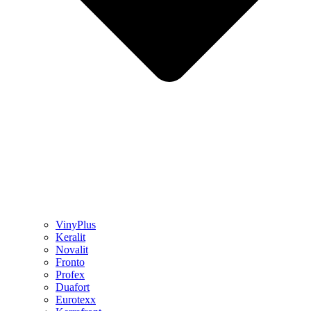
VinyPlus
Keralit
Novalit
Fronto
Profex
Duafort
Eurotexx