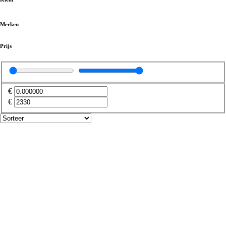
Kunststof boeidelen
(
0
)
Merken
Bevestigingsartikelen
(
0
)
Prijs
Boeiboord
(
0
)
€
€
Buitenplafonds en overstekpanelen
(
0
)
Overstekpanelen
(
0
)
Dakrandafwerking
(
0
)