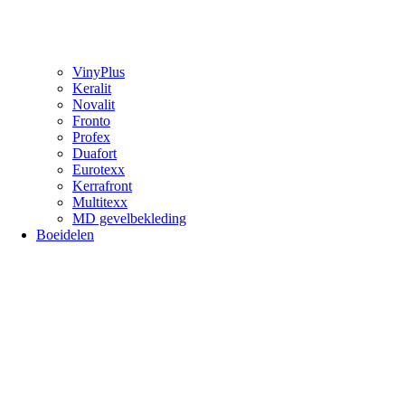
VinyPlus
Keralit
Novalit
Fronto
Profex
Duafort
Eurotexx
Kerrafront
Multitexx
MD gevelbekleding
Boeidelen