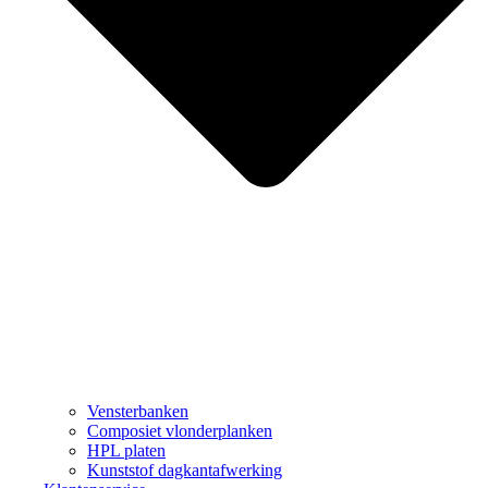
Vensterbanken
Composiet vlonderplanken
HPL platen
Kunststof dagkantafwerking