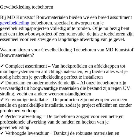
Gevelbekleding toebehoren
Milexx Bigboard dakrandpanelen met structuurfolie
(
0
)
Bij MD Kunststof Bouwmaterialen bieden we een breed assortiment
gevelbekleding
toebehoren, speciaal ontworpen om je
gevelbekledingsprojecten volledig af te ronden. Of je nu bezig bent
met een nieuwbouwproject of een renovatie, de juiste toebehoren zijn
Milexx Volschuim dakranden
(
0
)
essentieel voor een stevige en langdurige afwerking van je gevel.
Waarom kiezen voor Gevelbekleding Toebehoren van MD Kunststof
Bouwmaterialen?
Kunststof dagkantafwerking
(
0
)
✔ Compleet assortiment – Van hoekprofielen en afdekkappen tot
montagesystemen en afdichtingsmaterialen, wij bieden alles wat je
nodig hebt om je gevelbekleding perfect te installeren
✔ Duurzaam en onderhoudsvriendelijk – Al onze toebehoren zijn
vervaardigd uit hoogwaardige materialen die bestand zijn tegen UV-
Afwerkprofielen en plinten
(
0
)
straling, vocht en andere weersomstandigheden
✔ Eenvoudige installatie – De producten zijn ontworpen voor een
snelle en gemakkelijke installatie, zodat je project efficiënt en zonder
problemen verloopt
Afwerkprofielen
(
0
)
✔ Perfecte afwerking – De toebehoren zorgen voor een nette en
professionele afwerking van de randen en hoeken van je
gevelbekleding
Platpanelen
(
0
)
✔ Verhoogde levensduur – Dankzij de robuuste materialen en