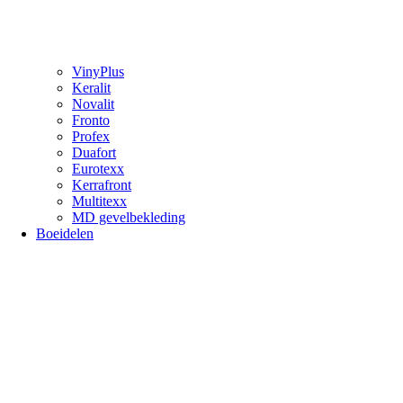
VinyPlus
Keralit
Novalit
Fronto
Profex
Duafort
Eurotexx
Kerrafront
Multitexx
MD gevelbekleding
Boeidelen