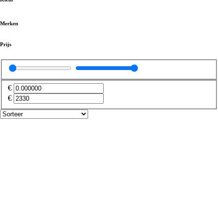
Kunststof boeidelen
(
0
)
Merken
Bevestigingsartikelen
(
0
)
Prijs
Boeiboord
(
0
)
€
€
Buitenplafonds en overstekpanelen
(
0
)
Overstekpanelen
(
0
)
Dakrandafwerking
(
0
)