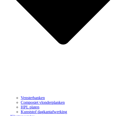
Vensterbanken
Composiet vlonderplanken
HPL platen
Kunststof dagkantafwerking