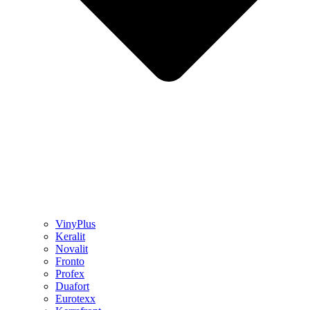
VinyPlus
Keralit
Novalit
Fronto
Profex
Duafort
Eurotexx