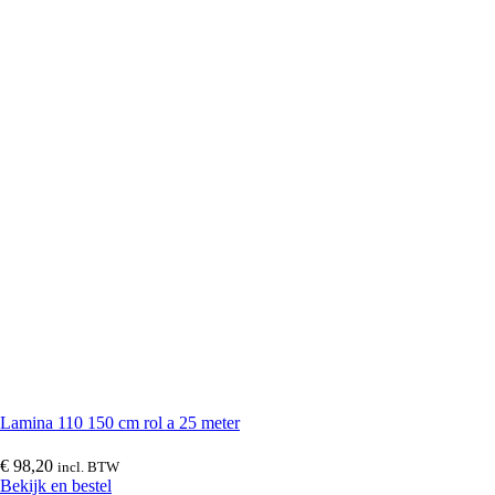
Vinyplus boeidelen
(
0
)
Overstekken en buitenplafonds
(
0
)
Holle schrootpanelen
(
0
)
Milexx platpanelen
(
0
)
Volschuim boeidelen
(
0
)
Lamina 110 150 cm rol a 25 meter
€
98,20
incl. BTW
Deeplas boeidelen
(
0
)
Bekijk en bestel