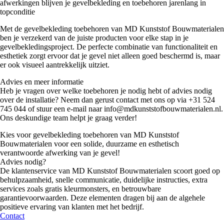
afwerkingen blijven je gevelbekleding en toebehoren jarenlang in
topconditie
Met de gevelbekleding toebehoren van MD Kunststof Bouwmaterialen
ben je verzekerd van de juiste producten voor elke stap in je
Dagkantafwerkingen
(
0
)
gevelbekledingsproject. De perfecte combinatie van functionaliteit en
esthetiek zorgt ervoor dat je gevel niet alleen goed beschermd is, maar
er ook visueel aantrekkelijk uitziet.
2-delige dagkantafwerkingen
(
0
)
Advies en meer informatie
Heb je vragen over welke toebehoren je nodig hebt of advies nodig
over de installatie? Neem dan gerust contact met ons op via +31 524
Kamerhoekprofielen
(
0
)
745 044 of stuur een e-mail naar info@mdkunststofbouwmaterialen.nl.
Ons deskundige team helpt je graag verder!
Kies voor gevelbekleding toebehoren van MD Kunststof
Volschuim paneel met haakse hoek
(
0
)
Bouwmaterialen voor een solide, duurzame en esthetisch
verantwoorde afwerking van je gevel!
Advies nodig?
De klantenservice van MD Kunststof Bouwmaterialen scoort goed op
behulpzaamheid, snelle communicatie, duidelijke instructies, extra
Kozijnvulling
(
0
)
services zoals gratis kleurmonsters, en betrouwbare
garantievoorwaarden. Deze elementen dragen bij aan de algehele
positieve ervaring van klanten met het bedrijf.
Contact
DHZ Sandwichpanelen
(
0
)