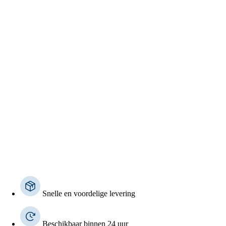
Kunststof paneelprofielen voor kozijnvulling
(
0
)
Milinboard vensterbanken
(
0
)
Sandwichpanelen
(
0
)
Sandwichpanelen | Deur- en kozijnvulling
(
0
)
Kunststof gevelbekleding
(
0
)
Snelle en voordelige levering
Bitumen loodvervanger
(
0
)
Beschikbaar binnen 24 uur