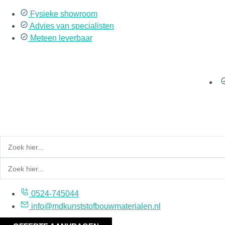
Ga
Fysieke showroom
naar
Advies van specialisten
de
Meteen leverbaar
inhoud
0524-745044
info@mdkunststofbouwmaterialen.nl