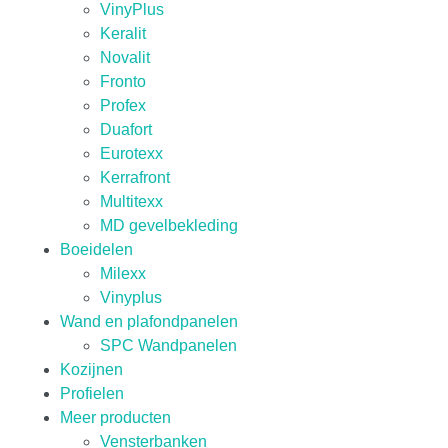
VinyPlus
Keralit
Novalit
Fronto
Profex
Duafort
Eurotexx
Kerrafront
Multitexx
MD gevelbekleding
Boeidelen
Milexx
Vinyplus
Wand en plafondpanelen
SPC Wandpanelen
Kozijnen
Profielen
Meer producten
Vensterbanken