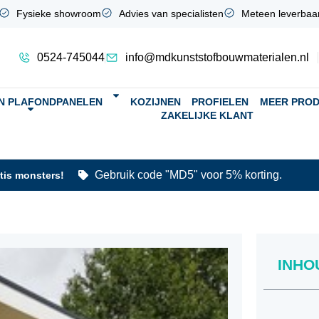
Fysieke showroom
Advies van specialisten
Meteen leverbaa
0524-745044
info@mdkunststofbouwmaterialen.nl
N PLAFONDPANELEN
KOZIJNEN
PROFIELEN
MEER PRO
ZAKELIJKE KLANT
Gebruik code "MD5" voor 5% korting.
atis monsters!
INHO