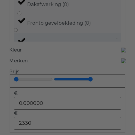
Dakafwerking
(
0
)
Fronto gevelbekleding
(
0
)
Kunststof boeidelen
(
0
)
Kleur
Merken
Bevestigingsartikelen
(
0
)
Prijs
Boeiboord
(
0
)
€
Buitenplafonds en overstekpanelen
€
(
0
)