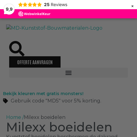
×
25
Reviews
9,9
OFFERTE AANVRAGEN
Bekijk kleuren met gratis monsters!
Gebruik code "MD5" voor 5% korting.
Home /
Milexx boeidelen
Milexx boeidelen
Kunststof boeidelen beschermen de dakrand