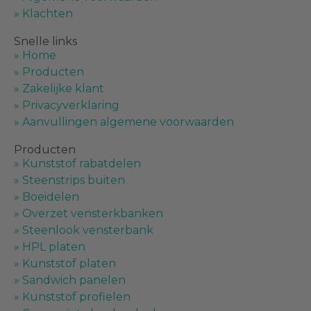
Ongelijkzijdige Hoekprofielen
(
0
)
» Klachten
Snelle links
» Home
Kamerprofielen
(
0
)
» Producten
» Zakelijke klant
Kamerprofielen
(
0
)
» Privacyverklaring
» Aanvullingen algemene voorwaarden
Kamerprofielen met aansluitlip
(
0
)
Producten
» Kunststof rabatdelen
» Steenstrips buiten
Kamerprofielen met haakse lip
(
0
)
» Boeidelen
» Overzet vensterkbanken
» Steenlook vensterbank
Kokerprofielen
(
0
)
» HPL platen
» Kunststof platen
Plaatmateriaal
(
0
)
» Sandwich panelen
» Kunststof profielen