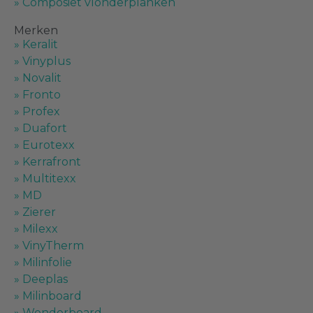
» Composiet vlonderplanken
Platprofielen
(
0
)
Merken
» Keralit
» Vinyplus
U-profielen
(
0
)
» Novalit
» Fronto
» Profex
Gelijkzijdige U-profielen
(
0
)
» Duafort
» Eurotexx
Ongelijkzijdige U-profielen
(
0
)
» Kerrafront
» Multitexx
» MD
Vouwhoekprofielen
(
0
)
» Zierer
» Milexx
Z-profielen
(
0
)
» VinyTherm
» Milinfolie
» Deeplas
SPC Wandpanelen
(
0
)
» Milinboard
» Wonderboard