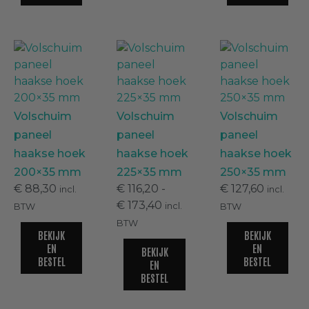
Kunststof boeidelen
(
0
)
Milexx boeidelen
(
0
)
Vinyplus boeidelen
(
0
)
Volschuim
Volschuim
Volschuim
paneel
paneel
paneel
haakse hoek
haakse hoek
haakse hoek
Overstekken en buitenplafonds
(
0
)
200×35 mm
225×35 mm
250×35 mm
€
88,30
€
116,20
-
€
127,60
incl.
incl.
€
173,40
Holle schrootpanelen
(
0
)
incl.
BTW
BTW
BTW
BEKIJK
BEKIJK
EN
EN
Milexx platpanelen
(
0
)
BEKIJK
BESTEL
BESTEL
EN
BESTEL
Volschuim boeidelen
(
0
)