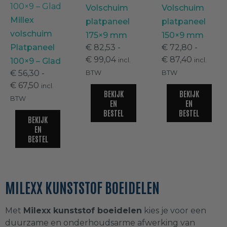
Volschuim
Volschuim
Millex
platpaneel
platpaneel
DHZ Sandwichpanelen
(
0
)
volschuim
175×9 mm
150×9 mm
Platpaneel
€
82,53
-
€
72,80
-
Kunststof paneelprofielen voor
€
99,04
€
87,40
100×9 – Glad
incl.
incl.
kozijnvulling
(
0
)
€
56,30
-
BTW
BTW
€
67,50
incl.
BEKIJK
BEKIJK
Milinboard vensterbanken
(
0
)
BTW
EN
EN
BESTEL
BESTEL
BEKIJK
Sandwichpanelen
(
0
)
EN
BESTEL
Sandwichpanelen | Deur- en
kozijnvulling
(
0
)
MILEXX KUNSTSTOF BOEIDELEN
Kunststof gevelbekleding
(
0
)
Met
Milexx kunststof boeidelen
kies je voor een
duurzame en onderhoudsarme afwerking van