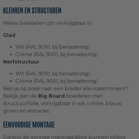
Eurotexx potdeksel
(
0
)
KLEUREN EN STRUCTUREN
Milexx boeidelen zijn verkrijgbaar in:
Sponningdelen
(
0
)
Glad
Wit (RAL 9010, bij benadering)
Kerrafront Modern wood dubbel
Crème (RAL 9001, bij benadering)
sponningdeel
(
0
)
Nerfstructuur
Wit (RAL 9010, bij benadering)
Kerrafront multi sponningdeel
(
0
)
Crème (RAL 9001, bij benadering)
Ben je op zoek naar een breder kleurassortiment?
Kerrafront Trend sponningdeel
(
0
)
Bekijk dan de
Big Board
boeidelen met
structuurfolie, verkrijgbaar in wit, crème, blauw,
groen en antraciet.
Multitexx sponningdeel
(
0
)
EENVOUDIGE MONTAGE
VinyPlus Quattro
(
0
)
Dankzij de geringe materiaaldikte kunnen Milexx