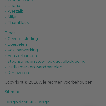
» Linerio
Stemexx dakrand- en
overstekpanelen
(
0
)
» Werzalit
» Milyt
» ThomDeck
Vensterbanken
(
0
)
Blogs
» Gevelbekleding
» Boeidelen
Milinboard kunststof vensterbank
Type B
(
0
)
» Kozijnafwerking
» Vensterbanken
» Steenstrips en steenlook gevelbekleding
Overzet vensterbanken
(
0
)
» Badkamer- en wandpanelen
» Renoveren
Steenlook vensterbank van
kunststof
(
0
)
Copyright © 2026 Alle rechten voorbehouden
Sitemap
Werzalit Vensterbanken
(
0
)
Design door SID-Design