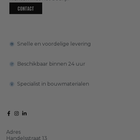
Bevestigingsartikelen
(
0
)
CONTACT
Gereedschappen
(
0
)
Lijm, kitten en primers
(
0
)
Snelle en voordelige levering
Schroeven en spijkers
(
0
)
Beschikbaar binnen 24 uur
Onderhoudsartikelen
(
0
)
Specialist in bouwmaterialen
Profielen
(
0
)
Afwerkprofielen en plinten
(
0
)
Adres
Handelsstraat 13