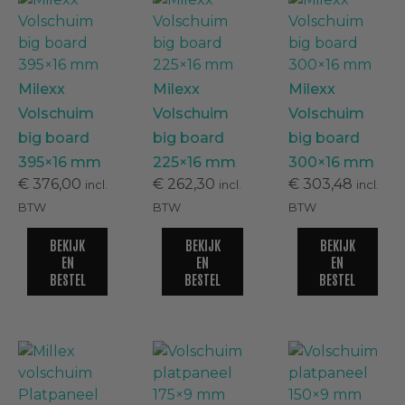
Platpanelen
(
0
)
Milexx
Milexx
Milexx
Volschuim
Volschuim
Volschuim
Dagkantafwerkingen
(
0
)
big board
big board
big board
395×16 mm
225×16 mm
300×16 mm
€
376,00
€
262,30
€
303,48
2-delige dagkantafwerkingen
(
0
)
incl.
incl.
incl.
BTW
BTW
BTW
Kamerhoekprofielen
(
0
)
BEKIJK
BEKIJK
BEKIJK
EN
EN
EN
BESTEL
BESTEL
BESTEL
Volschuim paneel met haakse hoek
(
0
)
Kozijnvulling
(
0
)