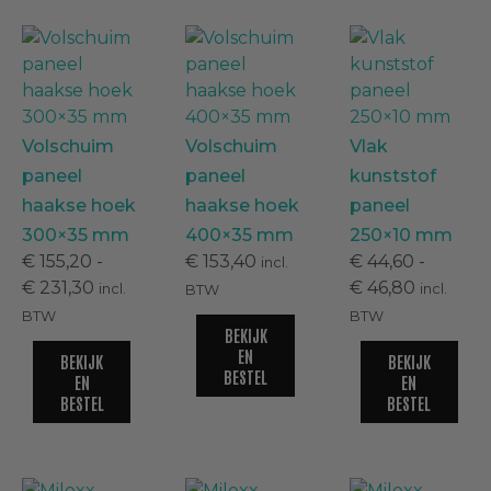
Deeplas boeidelen
(
0
)
Milexx Bigboard dakrandpanelen
Volschuim
Volschuim
Vlak
met structuurfolie
(
0
)
paneel
paneel
kunststof
haakse hoek
haakse hoek
paneel
Milexx Volschuim dakranden
(
0
)
300×35 mm
400×35 mm
250×10 mm
€
155,20
-
€
153,40
€
44,60
-
incl.
€
231,30
€
46,80
incl.
incl.
BTW
Kunststof dagkantafwerking
(
0
)
BTW
BTW
BEKIJK
EN
BEKIJK
BEKIJK
BESTEL
EN
EN
BESTEL
BESTEL
Afwerkprofielen en plinten
(
0
)
Afwerkprofielen
(
0
)