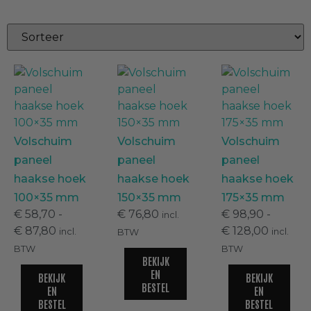
Overstekpanelen
(
0
)
Dakrandafwerking
(
0
)
Deeplas dakrandpanelen
(
0
)
Volschuim
Volschuim
Volschuim
paneel
paneel
paneel
Milexx dakrandpanelen
(
0
)
haakse hoek
haakse hoek
haakse hoek
100×35 mm
150×35 mm
175×35 mm
Milexx dakrandpanelen haakse
€
58,70
-
€
76,80
€
98,90
-
incl.
hoek
(
0
)
€
87,80
€
128,00
incl.
incl.
BTW
BTW
BTW
BEKIJK
VinyPlus dakrandpanelen
(
0
)
EN
BEKIJK
BEKIJK
BESTEL
EN
EN
BESTEL
BESTEL