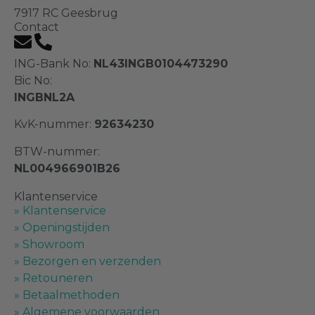
7917 RC Geesbrug
H-profielen
(
0
)
Contact
ING-Bank No:
NL43INGB0104473290
Hard PVC profielen
(
0
)
Bic No:
INGBNL2A
Kamerhoekprofielen
(
0
)
KvK-nummer:
92634230
BTW-nummer:
Platstrips
(
0
)
NL004966901B26
Klantenservice
» Klantenservice
Hoekprofielen
(
0
)
» Openingstijden
» Showroom
» Bezorgen en verzenden
Gelijkzijdige Hoekprofielen
(
0
)
» Retouneren
» Betaalmethoden
» Algemene voorwaarden