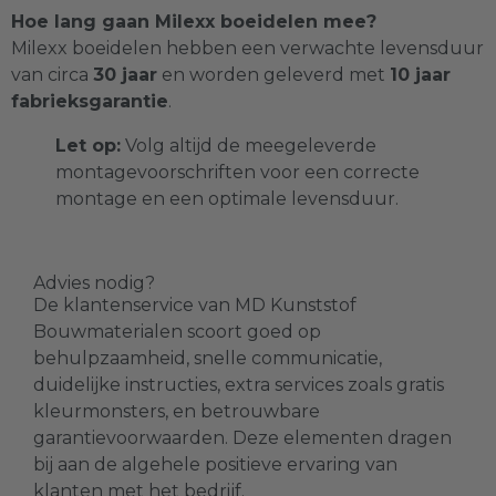
Hoe lang gaan Milexx boeidelen mee?
HPL Platen
(
0
)
Milexx boeidelen hebben een verwachte levensduur
van circa
30 jaar
en worden geleverd met
10 jaar
fabrieksgarantie
.
Vekaplan S
(
0
)
Let op:
Volg altijd de meegeleverde
montagevoorschriften voor een correcte
Kunststof profielen
(
0
)
montage en een optimale levensduur.
MD Kunststof Bouwmaterialen
(
0
)
Advies nodig?
De klantenservice van MD Kunststof
Milexx
(
0
)
Bouwmaterialen scoort goed op
behulpzaamheid, snelle communicatie,
duidelijke instructies, extra services zoals gratis
Onderhoud & bevestiging
(
0
)
kleurmonsters, en betrouwbare
garantievoorwaarden. Deze elementen dragen
bij aan de algehele positieve ervaring van
klanten met het bedrijf.