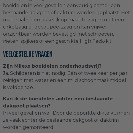
boeidelen in veel gevallen eenvoudig achter een
bestaande dakgoot of daktrim worden geplaatst. Het
VinyPlus rondkant
(
0
)
materiaal is gemakkelijk op maat te zagen met een
cirkelzaag of decoupeerzaag en kan vrijwel
onzichtbaar worden bevestigd met schroeven,
Steenstrips
(
0
)
nieten, spijkers of een geschikte High Tack-kit.
VEELGESTELDE VRAGEN
VinyTherm steenstrips
(
0
)
Zijn Milexx boeidelen onderhoudsvrij?
Ja. Schilderen is niet nodig. Eén of twee keer per jaar
Zierer steenstrips en leisteenplaten
reinigen met water en een mild schoonmaakmiddel
(
0
)
is voldoende.
Kan ik de boeidelen achter een bestaande
VinyPlus gevelbekleding
(
0
)
dakgoot plaatsen?
In veel gevallen wel. Door de beperkte dikte kunnen
ze vaak achter de bestaande dakgoot of daktrim
Kunststof platen
(
0
)
worden gemonteerd.